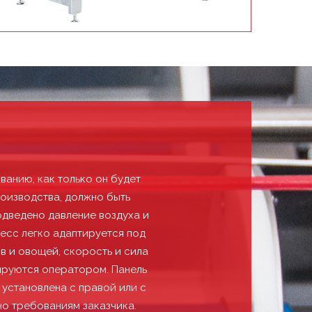
ванию, как только он будет
роизводства, должно быть
одведено давление воздуха и
ресс легко адаптируется под
в и овощей, скорость и сила
ируются оператором. Панель
 установлена с правой или с
но требованиям заказчика.