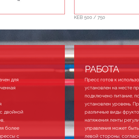
KEB 500 / 750
РАБОТА
ачен для
Пресс готов к использо
ученная
установлен на месте п
подключено питание, п
я
установлен уровень. П
 с двойной
различные виды фрукто
в,
натяжения ленты регул
ия более
управления может быть
прессы с
левой стороны, соглас