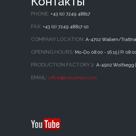
Контакты
PHONE:
+43 (0) 7249 48817
FAX:
+43 (0) 7249 48817-10
COMPANY LOCATION:
A-4702 Wallern/Trattnac
OPENING HOURS:
Mo-Do 08:00 - 16:15 | Fr 08:00
PRODUCTION FACTORY 2:
A-4902 Wolfsegg |
EMAIL:
office@
kreuzmayr.com