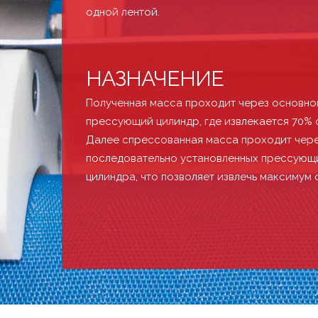
одной лентой.
НАЗНАЧЕНИЕ
Полученная масса проходит через основно
прессующий цилиндр, где извлекается 70% 
Далее спрессованная масса проходит чере
последовательно установленных прессующ
цилиндра, что позволяет извлечь максимум 