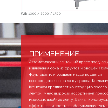
K2B 1000 / 2000 / 1500
ПРИМЕНЕНИЕ
Автоматический ленточный пресс предназн
извлечения сока из фруктов и овощей. Пол
фруктовая или овощная масса подается
непосредственно на ленту пресса. Компани
Kreuzmayr предлагает конструкцию пресса
лентой, у нас широкий ассортимент прессо
имеющих двойную ленту. Данная конструкц
эффективна и проста в обслуживание, чем 