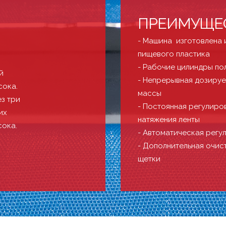
ПРЕИМУЩЕ
- Машина изготовлена 
пищевого пластика
- Рабочие цилиндры по
й
- Непрерывная дозируе
сока.
массы
з три
- Постоянная регулиро
их
натяжения ленты
сока.
- Автоматическая регу
- Дополнительная очис
щетки