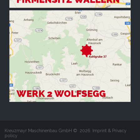
Kreuzmayr Maschinenbau GmbH ©
2026
.
Imprint & Privacy
policy