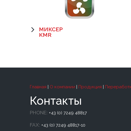
МИКСЕР
KMR
Главная
|
О компании
|
Продукция
|
Переработк
Контакты
PHONE:
+43 (0) 7249 48817
FAX:
+43 (0) 7249 48817-10