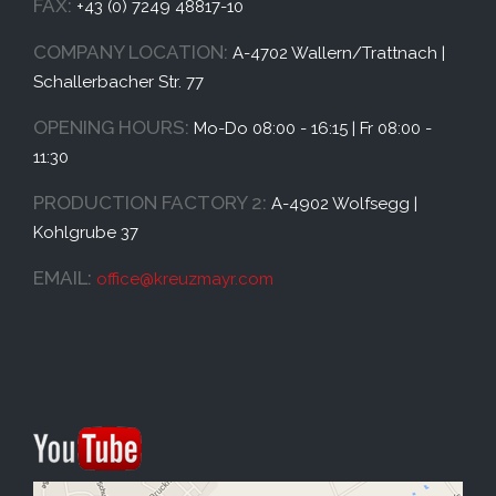
FAX:
+43 (0) 7249 48817-10
COMPANY LOCATION:
A-4702 Wallern/Trattnach |
Schallerbacher Str. 77
OPENING HOURS:
Mo-Do 08:00 - 16:15 | Fr 08:00 -
11:30
PRODUCTION FACTORY 2:
A-4902 Wolfsegg |
Kohlgrube 37
EMAIL:
office@
kreuzmayr.com