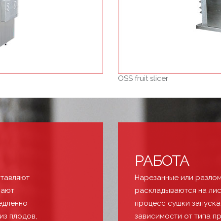
OSS fruit slicer
РАБОТА
ставляют
Нарезанные или разло
нают
раскладываются на лис
едленно
процесс сушки запуска
из плодов,
зависимости от типа п