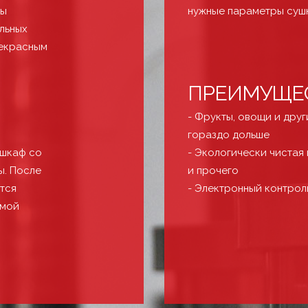
ты
нужные параметры суш
льных
рекрасным
ПРЕИМУЩЕ
- Фрукты, овощи и дру
гораздо дольше
 шкаф со
- Экологически чистая
ы. После
и прочего
тся
- Электронный контрол
емой