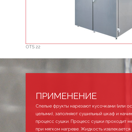
OTS 22
ПРИМЕНЕНИЕ
Спелые фрукты нарезают кусочками (или о
целыми), заполняют сушильный шкаф и начи
процесс сушки. Процесс сушки проходит м
при мягком нагреве. Жидкость извлекается 