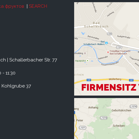
а фруктов
|
SEARCH
h | Schallerbacher Str. 77
 - 11:30
 Kohlgrube 37