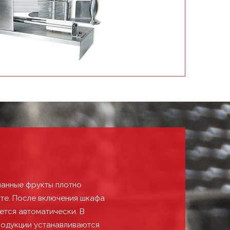
манные фрукты плотно
те. После включения шкафа
ется автоматически. В
родукции устанавливаются