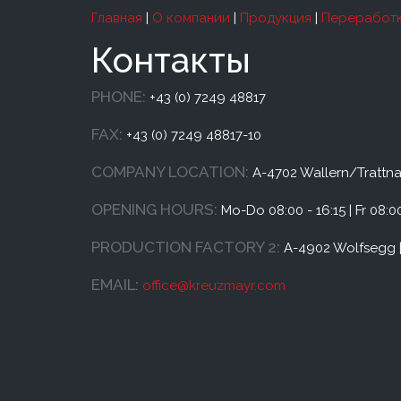
Главная
|
О компании
|
Продукция
|
Переработк
Контакты
PHONE:
+43 (0) 7249 48817
FAX:
+43 (0) 7249 48817-10
COMPANY LOCATION:
A-4702 Wallern/Trattnac
OPENING HOURS:
Mo-Do 08:00 - 16:15 | Fr 08:00
PRODUCTION FACTORY 2:
A-4902 Wolfsegg |
EMAIL:
office@
kreuzmayr.com